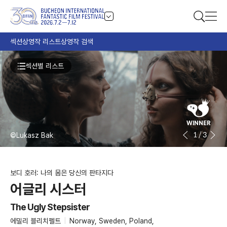
섹션
상영작 리스트
상영작 검색
섹션별 리스트
WINNER
1
/
3
©Marcel Zyskind
보디 호러: 나의 몸은 당신의 판타지다
어글리 시스터
The Ugly Stepsister
에밀리 블리치펠트
|
Norway, Sweden, Poland,