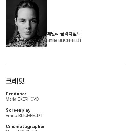
에밀리 블리치펠트
Emilie BLICHFELDT
크레딧
Producer
Maria EKERHOVD
Screenplay
Emilie BLICHFELDT
Cinematographer