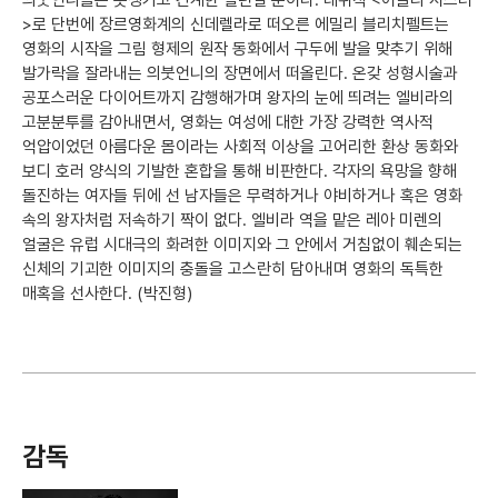
의붓언니들은 못생기고 간계한 빌런일 뿐이다. 데뷔작 <어글리 시스터
>로 단번에 장르영화계의 신데렐라로 떠오른 에밀리 블리치펠트는
영화의 시작을 그림 형제의 원작 동화에서 구두에 발을 맞추기 위해
발가락을 잘라내는 의붓언니의 장면에서 떠올린다. 온갖 성형시술과
공포스러운 다이어트까지 감행해가며 왕자의 눈에 띄려는 엘비라의
고분분투를 감아내면서, 영화는 여성에 대한 가장 강력한 역사적
억압이었던 아름다운 몸이라는 사회적 이상을 고어리한 환상 동화와
보디 호러 양식의 기발한 혼합을 통해 비판한다. 각자의 욕망을 향해
돌진하는 여자들 뒤에 선 남자들은 무력하거나 야비하거나 혹은 영화
속의 왕자처럼 저속하기 짝이 없다. 엘비라 역을 맡은 레아 미렌의
얼굴은 유럽 시대극의 화려한 이미지와 그 안에서 거침없이 훼손되는
신체의 기괴한 이미지의 충돌을 고스란히 담아내며 영화의 독특한
매혹을 선사한다. (박진형)
감독