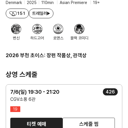
Denmark
|
2025
|
110min
|
Asian Premiere
|
19+
151
트레일러
변신
하드고어
로맨스
블랙 코미디
2026 부천 초이스: 장편 작품상, 관객상
상영 스케줄
7/6(일) 19:30 - 21:20
426
CGV소풍 6관
19
티켓 예매
스케줄 찜