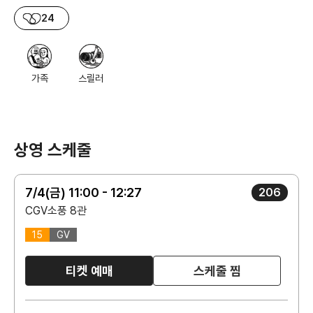
24
가족
스릴러
상영 스케줄
7/4(금) 11:00 - 12:27
206
CGV소풍 8관
15
GV
티켓 예매
스케줄 찜