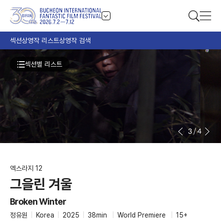
섹션
상영작 리스트
상영작 검색
섹션별 리스트
3
/
4
엑스라지 12
그을린 겨울
Broken Winter
정유원
|
Korea
|
2025
|
38min
|
World Premiere
|
15+