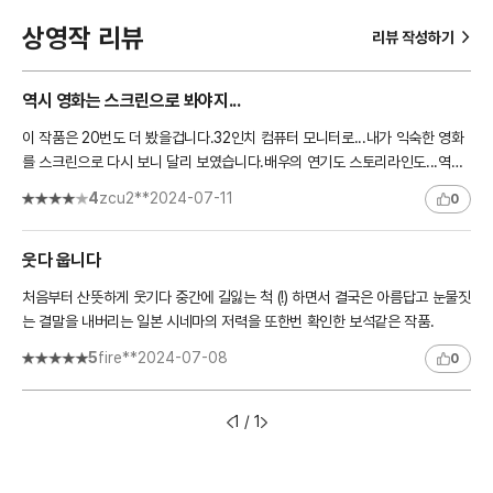
상영작 리뷰
>
리뷰 작성하기
역시 영화는 스크린으로 봐야지...
이 작품은 20번도 더 봤을겁니다.32인치 컴퓨터 모니터로...내가 익숙한 영화
를 스크린으로 다시 보니 달리 보였습니다.배우의 연기도 스토리라인도...역시
영화는 스크린으로 봐야합니다.엔딩부분이 뭉클하긴 하지만 ..
4
zcu2**
2024-07-11
0
웃다 웁니다
처음부터 산뜻하게 웃기다 중간에 길잃는 척 (!) 하면서 결국은 아름답고 눈물짓
는 결말을 내버리는 일본 시네마의 저력을 또한번 확인한 보석같은 작품.
5
fire**
2024-07-08
0
1 / 1