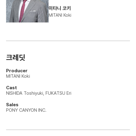
미타니 코키
MITANI Koki
크레딧
Producer
MITANI Koki
Cast
NISHIDA Toshiyuki, FUKATSU Eri
Sales
PONY CANYON INC.