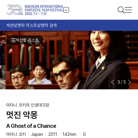
섹션
상영작 리스트
상영작 검색
섹션별 리스트
3
/
5
미타니 코키의 인생대극장
멋진 악몽
A Ghost of a Chance
미타니 코키
|
Japan
|
2011
|
142min
|
G