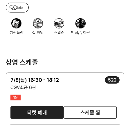
55
깜짝놀람
걸 파워
스릴러
범죄/누아르
상영 스케줄
7/8(월) 16:30 - 18:12
522
CGV소풍 6관
19
티켓 예매
스케줄 찜