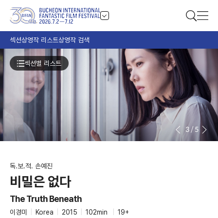
섹션
상영작 리스트
상영작 검색
섹션별 리스트
3
/
5
독.보.적. 손예진
비밀은 없다
The Truth Beneath
이경미
|
Korea
|
2015
|
102min
|
19+