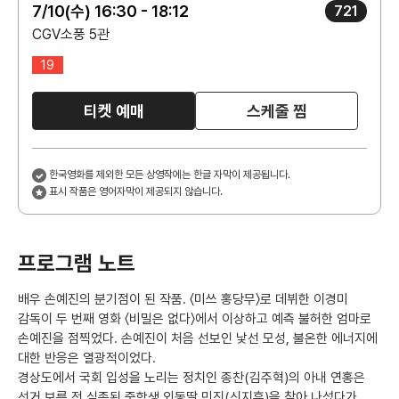
7/10(수) 16:30 - 18:12
721
CGV소풍 5관
19
티켓 예매
스케줄 찜
한국영화를 제외한 모든 상영작에는 한글 자막이 제공됩니다.
표시 작품은 영어자막이 제공되지 않습니다.
프로그램 노트
배우 손예진의 분기점이 된 작품. 〈미쓰 홍당무〉로 데뷔한 이경미
감독이 두 번째 영화 〈비밀은 없다〉에서 이상하고 예측 불허한 엄마로
손예진을 점찍었다. 손예진이 처음 선보인 낯선 모성, 불온한 에너지에
대한 반응은 열광적이었다.
경상도에서 국회 입성을 노리는 정치인 종찬(김주혁)의 아내 연홍은
선거 보름 전 실종된 중학생 외동딸 민진(신지훈)을 찾아 나섰다가