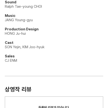
Sound
Ralph Tae-young CHOI
Music
JANG Young-gyu
Production Design
HONG Ju-hui
Cast
SON Yejin, KIM Joo-hyuk
Sales
CJ ENM
상영작 리뷰
등록된 리뷰가 없습니다.