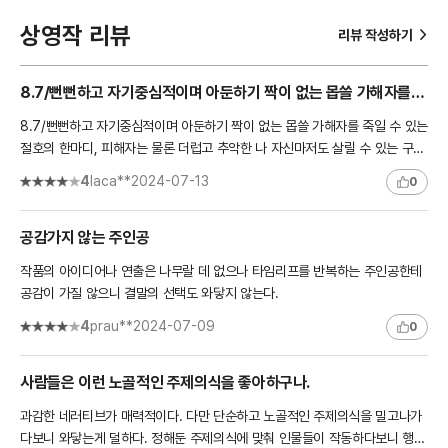
상영작 리뷰
>
리뷰 작성하기
8.7/뻔뻔하고 자기중심적이며 아둔하기 짝이 없는 몹쓸 가해자를 죽일 수 있는 절호의 한마디, 피해자는 물론..
8.7/뻔뻔하고 자기중심적이며 아둔하기 짝이 없는 몹쓸 가해자를 죽일 수 있는
절호의 한마디, 피해자는 물론 더럽고 추악한 나 자신마저도 살릴 수 있는 구원
의 한마디. 하지만 아마도 평생, 어쩌면 영원히 하지 않을..
4
laca**
2024-07-13
0
공감가지 않는 주인공
작품의 아이디어나 연출은 나무랄 데 없으나 타임리프를 반복하는 주인공한테
공감이 가질 않으니 결말의 선택도 와닿지 않는다.
4
prau**
2024-07-09
0
사람들은 이런 노골적인 주제의식을 좋아하구나.
과감한 네러티브가 매력적이다. 다만 단순하고 노골적인 주제의식을 밀고나가
다보니 와닿는게 덜하다. 정해둔 주제의식에 맞춰 인물들이 작동하다보니 행동