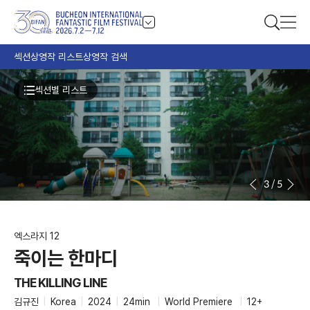
섹션
상영작 리스트
상영작 검색
섹션별 리스트
3
/
5
엑스라지 12
죽이는 한마디
THE KILLING LINE
김규진
|
Korea
|
2024
|
24min
|
World Premiere
|
12+