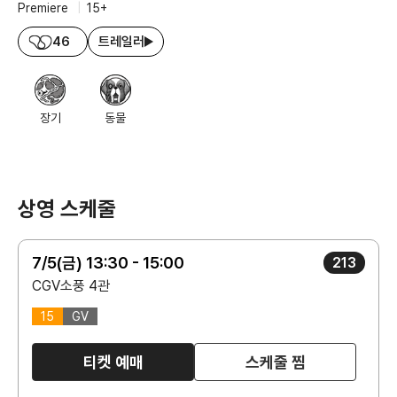
Premiere
|
15+
46
트레일러
장기
동물
상영 스케줄
7/5(금) 13:30 - 15:00
213
CGV소풍 4관
15
GV
티켓 예매
스케줄 찜