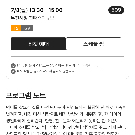
7/8(월) 13:30 - 15:00
509
부천시청 판타스틱큐브
15
GV
티켓 예매
스케줄 찜
한국영화를 제외한 모든 상영작에는 한글 자막이 제공됩니다.
표시 작품은 영어자막이 제공되지 않습니다.
프로그램 노트
먹이를 찾으러 길을 나선 당나귀가 인간들에게 붙잡혀 산 채로 가죽이
벗겨지고, 내장 대신 사탕으로 배가 빵빵하게 채워진 후, 한 아이의
생일파티에 실려간다. 한편, 친구들과 어울리지 못하는 한 소년도
파티에 초대를 받고, 박 모양의 당나귀 앞에 방망이를 쥐고 서게 된다.
사람들의 텅 빈 눈과 당나귀의 눈이 대비되며 잔혹 동화의 면모가