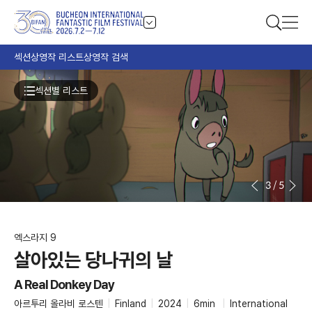
섹션
상영작 리스트
상영작 검색
섹션별 리스트
3
/
5
엑스라지 9
살아있는 당나귀의 날
A Real Donkey Day
아르투리 올라비 로스텐
|
Finland
|
2024
|
6min
|
International