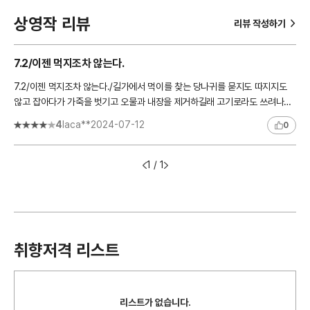
상영작 리뷰
>
리뷰 작성하기
7.2/이젠 먹지조차 않는다.
7.2/이젠 먹지조차 않는다./길가에서 먹이를 찾는 당나귀를 묻지도 따지지도
않고 잡아다가 가죽을 벗기고 오물과 내장을 제거하길래 고기로라도 쓰려나보
다 했는데, 갑자기 왠 사탕을 잔뜩 채우고 알록달록하게 포장하..
4
laca**
2024-07-12
0
1 / 1
취향저격 리스트
리스트가 없습니다.