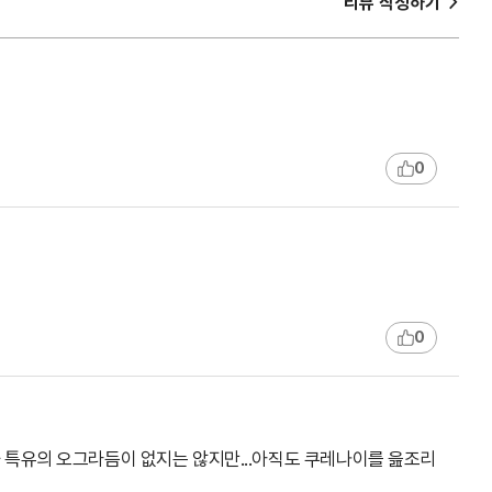
>
리뷰 작성하기
0
0
 특유의 오그라듬이 없지는 않지만...아직도 쿠레나이를 읊조리