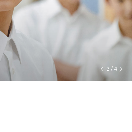
3
/
4