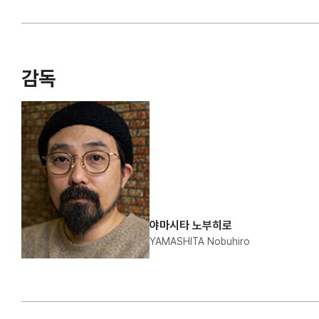
감독
야마시타 노부히로
YAMASHITA Nobuhiro