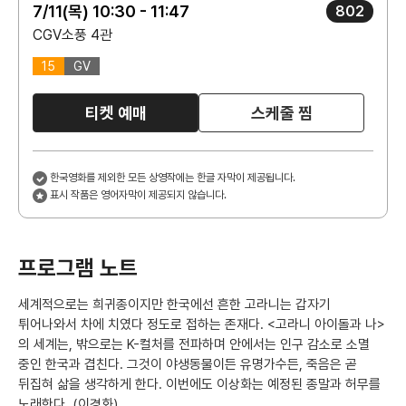
7/11(목) 10:30 - 11:47
802
CGV소풍 4관
15
GV
티켓 예매
스케줄 찜
한국영화를 제외한 모든 상영작에는 한글 자막이 제공됩니다.
표시 작품은 영어자막이 제공되지 않습니다.
프로그램 노트
세계적으로는 희귀종이지만 한국에선 흔한 고라니는 갑자기
튀어나와서 차에 치였다 정도로 접하는 존재다. <고라니 아이돌과 나>
의 세계는, 밖으로는 K-컬처를 전파하며 안에서는 인구 감소로 소멸
중인 한국과 겹친다. 그것이 야생동물이든 유명가수든, 죽음은 곧
뒤집혀 삶을 생각하게 한다. 이번에도 이상화는 예정된 종말과 허무를
노래한다. (이경화)