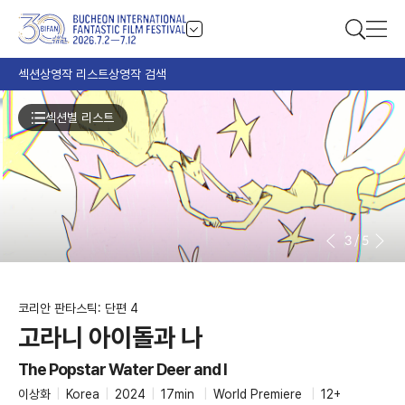
섹션
상영작 리스트
상영작 검색
섹션별 리스트
3
/
5
코리안 판타스틱: 단편 4
고라니 아이돌과 나
The Popstar Water Deer and I
이상화
|
Korea
|
2024
|
17min
|
World Premiere
|
12+