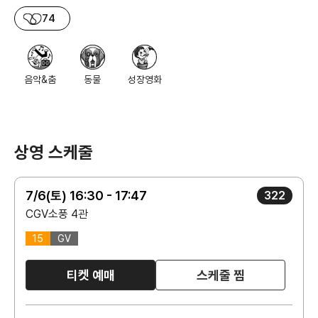
74
음악&춤
동물
성장영화
상영 스케줄
7/6(토) 16:30 - 17:47
322
CGV소풍 4관
15
GV
티켓 예매
스케줄 찜