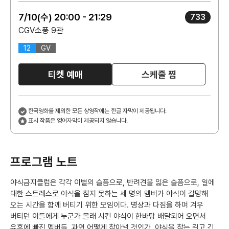
7/10(수) 20:00 - 21:29
733
CGV소풍 9관
12
GV
티켓 예매
스케줄 찜
한국영화를 제외한 모든 상영작에는 한글 자막이 제공됩니다.
표시 작품은 영어자막이 제공되지 않습니다.
프로그램 노트
야식금지클럽은 각각 이별의 슬픔으로, 반려견을 잃은 슬픔으로, 일에
대한 스트레스로 야식을 참지 못하는 세 명의 멤버가 야식이 갈망해
오는 시간을 함께 버티기 위한 모임이다. 명상과 다짐을 하며 겨우
버티던 이들에게 누군가 몰래 시킨 야식이 한바탕 배달되어 오면서
유혹에 빠진 멤버들, 과연 어떻게 참아낼 것인가. 야식을 참는 길고 긴