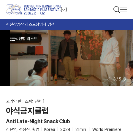
섹션
상영작 리스트
상영작 검색
섹션별 리스트
3
/
5
코리안 판타스틱: 단편 1
야식금지클럽
Anti Late-Night Snack Club
김은영, 전상진, 황영
|
Korea
|
2024
|
21min
|
World Premiere