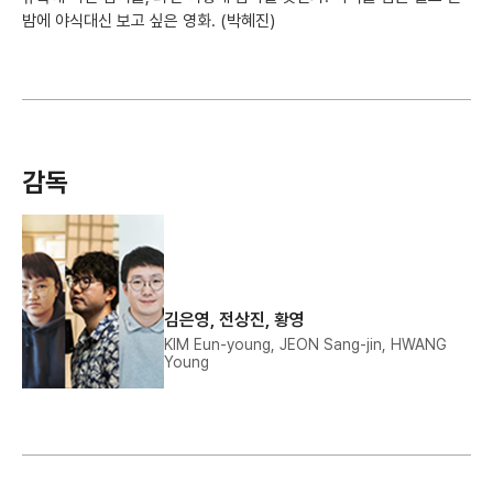
밤에 야식대신 보고 싶은 영화. (박혜진)
감독
김은영, 전상진, 황영
KIM Eun-young, JEON Sang-jin, HWANG
Young