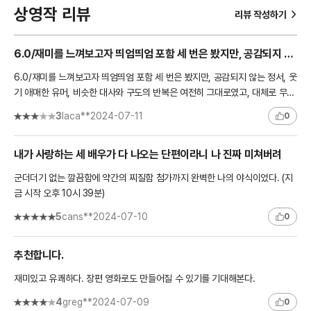
상영작 리뷰
>
리뷰 작성하기
6.0/재미를 느껴보고자 띄엄띄엄 포함 세 번은 봤지만, 공감되지 않는 정서, 웃기 애매한 유머, 비슷한 대사..
6.0/재미를 느껴보고자 띄엄띄엄 포함 세 번은 봤지만, 공감되지 않는 정서, 웃
기 애매한 유머, 비슷한 대사와 구도의 반복은 여전히 그대로였고, 대체로 무표
정인 채 봐야 했음./초반 야식에 대한 설명, 중간에 음식을..
3
laca**
2024-07-11
0
내가 사랑하는 세 배우가 다 나오는 단편이라니 나 진짜 미쳐버려
군더더기 없는 깔끔함에 약간의 찌질함 첨가까지 완벽한 나의 야식이었다. (지
금 시작 오후 10시 39분)
5
cans**
2024-07-10
0
추천합니다.
재미있고 유쾌하다. 장편 영화로도 만들어질 수 있기를 기대해본다.
4
greg**
2024-07-09
0