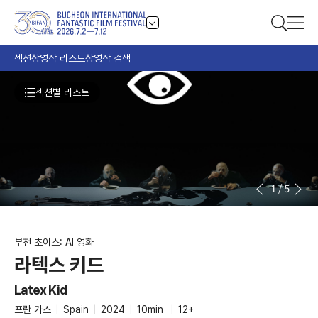
섹션
상영작 리스트
상영작 검색
섹션별 리스트
1
/
5
부천 초이스: AI 영화
라텍스 키드
Latex Kid
프란 가스
|
Spain
|
2024
|
10min
|
12+