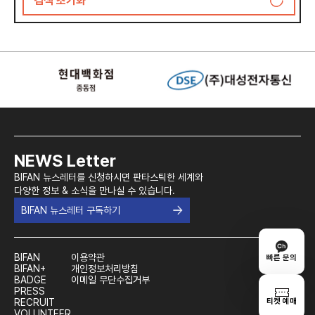
검색 초기화
B 익스트림
무대인사
12세이상관람가
마약
판타스케이프
GV
전체관람가
섹스
스트레인지 오마쥬
마스터클래스
엑소시즘
선택 초기화
검색하기
판타스틱 쇼츠
메가토크
좀비
아시아 장르영화 99
선택 초기화
검색하기
로봇
AI 프론티어
괴물
찾아가는 동네 영화관
SF
선택 초기화
검색하기
히어로
뱀파이어
NEWS Letter
외계인
BIFAN 뉴스레터를 신청하시면 판타스틱한 세계와
성기노출
다양한 정보 & 소식을 만나실 수 있습니다.
누드
BIFAN 뉴스레터 구독하기
장기
LGBTQ
깜짝놀람
BIFAN
이용약관
빠른 문의
사후세계
BIFAN+
개인정보처리방침
BADGE
이메일 무단수집거부
시체애호
PRESS
고문
티켓 예매
RECRUIT
VOLUNTEER