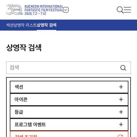
섹션
상영작 리스트
상영작 검색
상영작 검색
+
섹션
+
아이콘
개막작
시그니처
+
등급
3D
부천 초이스 월드
밀실
+
부천 초이스 코리안
프로그램 이벤트
청소년관람불가
초자연
부천 초이스 AI 영화
15세이상관람가
식인