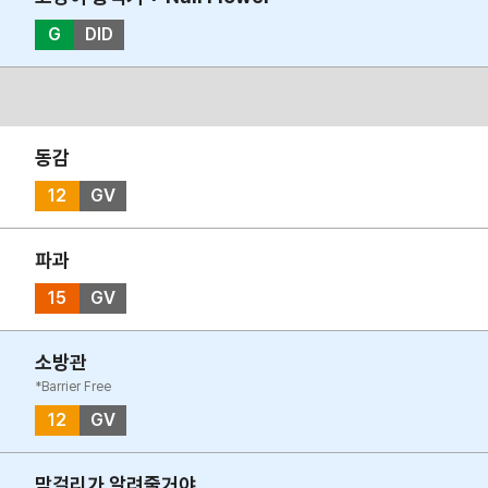
G
DID
동감
12
GV
파과
15
GV
소방관
*Barrier Free
12
GV
막걸리가 알려줄거야