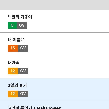
맨발의 기봉이
G
GV
내 이름은
15
GV
대가족
12
GV
3일의 휴가
12
GV
고양이 통역기 + Nail Flower