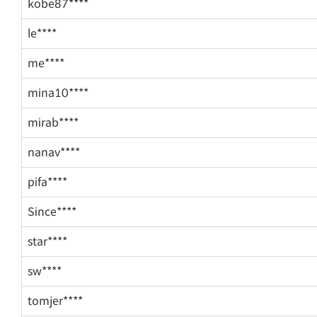
kobe87****
le****
me****
mina10****
mirab****
nanav****
pifa****
Since****
star****
sw****
tomjer****