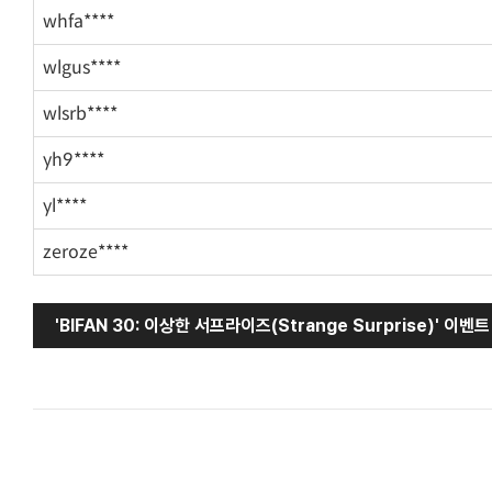
whfa****
wlgus****
wlsrb****
yh9****
yl****
zeroze****
'BIFAN 30: 이상한 서프라이즈(Strange Surprise)' 이벤