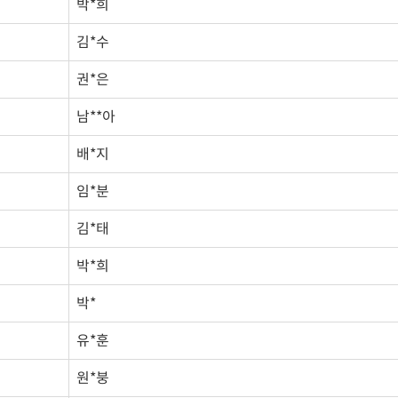
박*희
김*수
권*은
남**아
배*지
임*분
김*태
박*희
박*
유*훈
원*붕