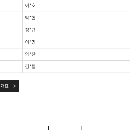
이*호
박*현
정*규
이*민
양*찬
김*렬
트 개요