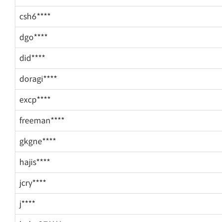
csh6****
dgo****
did****
doragi****
excp****
freeman****
gkgne****
hajis****
jcry****
j****