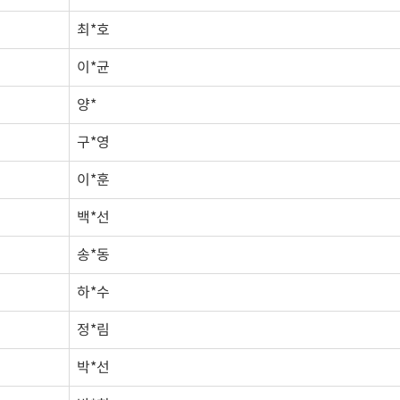
최*호
이*균
양*
구*영
이*훈
백*선
송*동
하*수
정*림
박*선