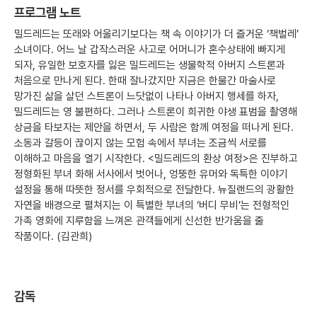
프로그램 노트
밀드레드는 또래와 어울리기보다는 책 속 이야기가 더 즐거운 ‘책벌레’
소녀이다. 어느 날 갑작스러운 사고로 어머니가 혼수상태에 빠지게
되자, 유일한 보호자를 잃은 밀드레드는 생물학적 아버지 스트론과
처음으로 만나게 된다. 한때 잘나갔지만 지금은 한물간 마술사로
망가진 삶을 살던 스트론이 느닷없이 나타나 아버지 행세를 하자,
밀드레드는 영 불편하다. 그러나 스트론이 희귀한 야생 표범을 촬영해
상금을 타보자는 제안을 하면서, 두 사람은 함께 여정을 떠나게 된다.
소동과 갈등이 끊이지 않는 모험 속에서 부녀는 조금씩 서로를
이해하고 마음을 열기 시작한다. <밀드레드의 환상 여정>은 진부하고
정형화된 부녀 화해 서사에서 벗어나, 엉뚱한 유머와 독특한 이야기
설정을 통해 따뜻한 정서를 우회적으로 전달한다. 뉴질랜드의 광활한
자연을 배경으로 펼쳐지는 이 특별한 부녀의 ‘버디 무비’는 전형적인
가족 영화에 지루함을 느껴온 관객들에게 신선한 반가움을 줄
작품이다. (김관희)
감독