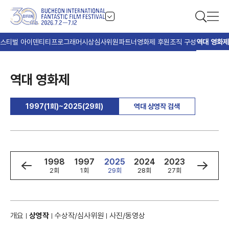
스티벌 아이덴티티
프로그래머
시상
심사위원
파트너
영화제 후원
조직 구성
역대 영화제
역대 영화제
1997(1회)~2025(29회)
역대 상영작 검색
0
1999
1998
1997
2025
2024
2023
2022
3회
2회
1회
29회
28회
27회
26회
개요
상영작
수상작/심사위원
사진/동영상