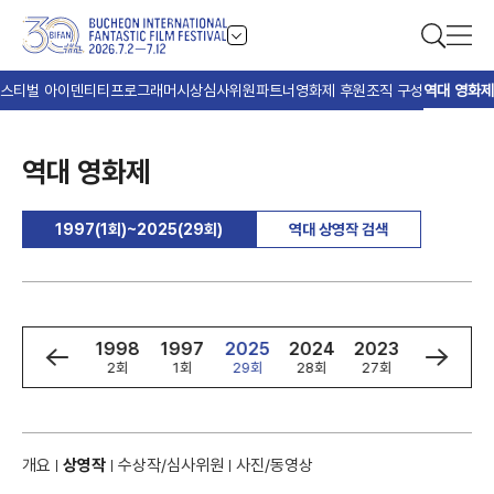
스티벌 아이덴티티
프로그래머
시상
심사위원
파트너
영화제 후원
조직 구성
역대 영화제
역대 영화제
1997(1회)~2025(29회)
역대 상영작 검색
0
1999
1998
1997
2025
2024
2023
2022
3회
2회
1회
29회
28회
27회
26회
개요
상영작
수상작/심사위원
사진/동영상