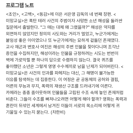
프로그램 노트
<초인>, <고백>, <동감>에 이은 서은영 감독의 네 번째 장편. <
미망교실>은 폭탄 테러 사건의 주범이자 사망한 소년 해성을 둘러싼
질문에서 출발한다. "그 애는 대체 왜 그랬을까?" 해성은 약자를
외면하지 않았지만 정의의 사도와는 거리가 멀었고, 누군가에게는
붙임성 좋은 아이였으나 또 누군가에게는 묘하게 겉돌던 존재였다.
교사 재곤과 변호사 여진은 해성의 주변 인물을 찾아다니며 조각난
증언을 수집하지만, 해성이라는 인물을 규정하려는 시도는 번번이
벽에 가로막힐 뿐 하나의 답으로 수렴하지 않는다. 결국 퀴즈를
좋아했던 소년은 그렇게 영영 수수께끼로 남을 난제가 되어버린다. <
미망교실>은 사건의 인과를 파헤치는 대신, 그 해명이 불가능한
이유를 탐색하는 데 집중한다. 이 여정은 곧 공동체의 공허와 결핍,
어른의 무능과 무지, 폭력의 재생산 구조를 드러내기에 이른다.
카메라는 종종 줌아웃하며 인물들을 고립된 수조 속에 놓인 존재처럼
비춘다. 그들이 수조를 빠져나오려면 어떻게 해야 할까? 영화는 폭력과
혼란이 뒤섞인 세계에서 남겨진 이들이 서로의 목소리에 어떻게 귀
기울일 수 있는지 묻는다. (차한비)