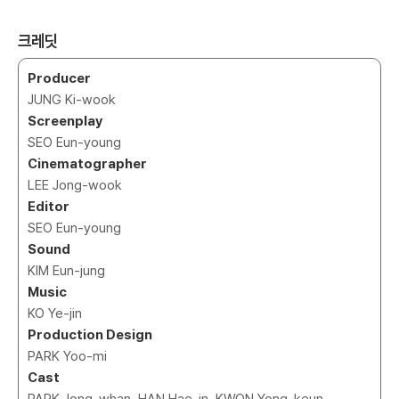
크레딧
Producer
JUNG Ki-wook
Screenplay
SEO Eun-young
Cinematographer
LEE Jong-wook
Editor
SEO Eun-young
Sound
KIM Eun-jung
Music
KO Ye-jin
Production Design
PARK Yoo-mi
Cast
PARK Jong-whan, HAN Hae-in, KWON Yong-keun