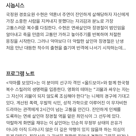
시놉시스
국정원 경호요원 수현은 약혼녀 주연이 잔인하게 살해당하자 자신에게
가장 소중한 사람을 지켜내지 못했다는 자괴감과 분노로 가장
고통스러운 복수를 다짐한다. 수현은 연쇄살인마 장경철이 범인임을
알아내고 죽을 만큼의 고통만 가하고 놓아주기를 반복하며 처절한
응징을 시작한다. 그러나 악마보다 더 악랄한 살인마 장경철은 난생
처음 만난 대등한 적수의 출현을 즐기며 반격에 나서기 시작하는데...
프로그램 노트
<악마를 보았다>는 이 분야의 선구자 격인 <올드보이>와 함께 한국형
복수 스릴러의 생명력을 입증한다. 영화의 테마는 “괴물과 싸우는 자는
그 자신이 괴물이 되지 않도록 조심해야 한다”는 니체의 경구에 기대고
있다. 계산된 폭력, 우발적 식인, 성적 가학으로 이루어진 이 무자비한
드라마는 관객에게 2시간이 넘는 고통을 안긴다. 잔인하게 인체를
도륙하는 연쇄 살인마 장경철 역을 맡은 최민식이 그 선두에 있다.
악랄하게 화면을 채우는 이 살인마는 단순히 무정부 상태의 은유가
아니라 아직 드러나지 않은 더 깊은 악행이 있지 않을까 하는 의심이