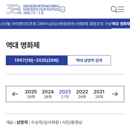
스티벌 아이덴티티
프로그래머
시상
심사위원
파트너
영화제 후원
조직 구성
역대 영화제
역대 영화제
1997(1회)~2025(29회)
역대 상영작 검색
8
1997
2025
2024
2023
2022
2021
2020
1회
29회
28회
27회
26회
25회
24회
개요
상영작
수상작/심사위원
사진/동영상