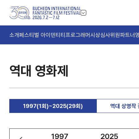
소개
페스티벌 아이덴티티
프로그래머
시상
심사위원
파트너
역대 영화제
1997(1회)~2025(29회)
역대 상영작
1998
1997
2025