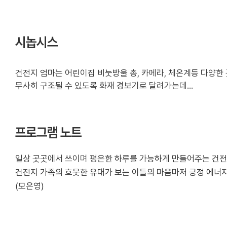
시놉시스
건전지 엄마는 어린이집 비눗방울 총, 카메라, 체온계등 다양한 
무사히 구조될 수 있도록 화재 경보기로 달려가는데…
프로그램 노트
일상 곳곳에서 쓰이며 평온한 하루를 가능하게 만들어주는 건전지.
건전지 가족의 흐뭇한 유대가 보는 이들의 마음마저 긍정 에너지
(모은영)