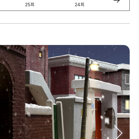
25회
24회
23회