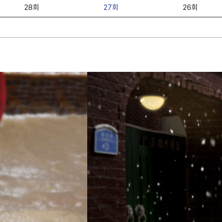
28회
27회
26회