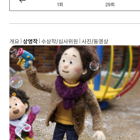
2회
1회
29회
개요
상영작
수상작/심사위원
사진/동영상