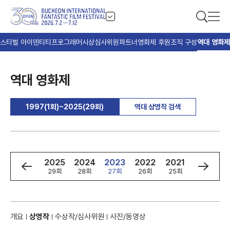
스티벌 아이덴티티
프로그래머
시상
심사위원
파트너
영화제 후원
조직 구성
역대 영화제
역대 영화제
1997(1회)~2025(29회)
역대 상영작 검색
8
1997
2025
2024
2023
2022
2021
2020
1회
29회
28회
27회
26회
25회
24회
개요
상영작
수상작/심사위원
사진/동영상