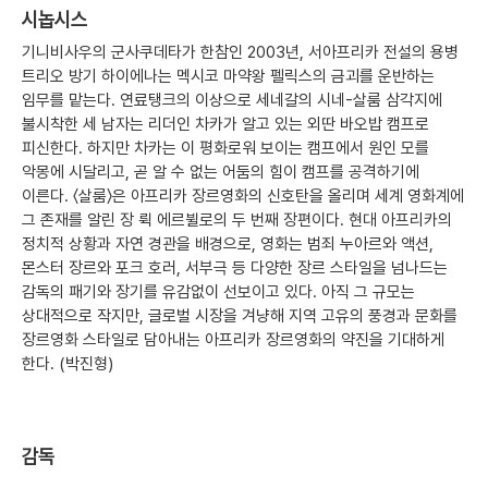
시놉시스
기니비사우의 군사쿠데타가 한참인 2003년, 서아프리카 전설의 용병
트리오 방기 하이에나는 멕시코 마약왕 펠릭스의 금괴를 운반하는
임무를 맡는다. 연료탱크의 이상으로 세네갈의 시네-살룸 삼각지에
불시착한 세 남자는 리더인 차카가 알고 있는 외딴 바오밥 캠프로
피신한다. 하지만 차카는 이 평화로워 보이는 캠프에서 원인 모를
악몽에 시달리고, 곧 알 수 없는 어둠의 힘이 캠프를 공격하기에
이른다. 〈살룸〉은 아프리카 장르영화의 신호탄을 올리며 세계 영화계에
그 존재를 알린 장 뤽 에르뷜로의 두 번째 장편이다. 현대 아프리카의
정치적 상황과 자연 경관을 배경으로, 영화는 범죄 누아르와 액션,
몬스터 장르와 포크 호러, 서부극 등 다양한 장르 스타일을 넘나드는
감독의 패기와 장기를 유감없이 선보이고 있다. 아직 그 규모는
상대적으로 작지만, 글로벌 시장을 겨냥해 지역 고유의 풍경과 문화를
장르영화 스타일로 담아내는 아프리카 장르영화의 약진을 기대하게
한다. (박진형)
감독