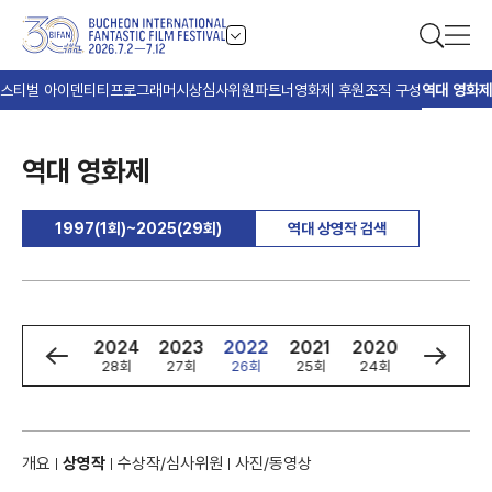
스티벌 아이덴티티
프로그래머
시상
심사위원
파트너
영화제 후원
조직 구성
역대 영화제
역대 영화제
1997(1회)~2025(29회)
역대 상영작 검색
7
2025
2024
2023
2022
2021
2020
2019
29회
28회
27회
26회
25회
24회
23회
개요
상영작
수상작/심사위원
사진/동영상