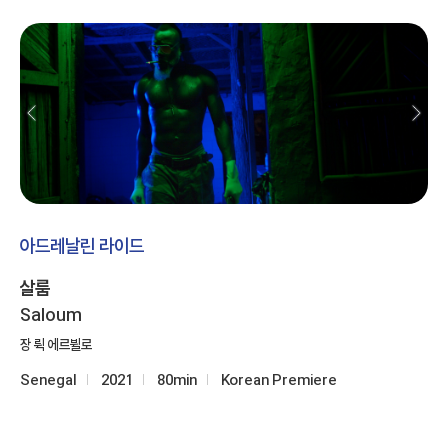
아드레날린 라이드
살룸
Saloum
장 뤽 에르뷜로
Senegal
2021
80min
Korean Premiere