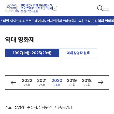
스티벌 아이덴티티
프로그래머
시상
심사위원
파트너
영화제 후원
조직 구성
역대 영화제
역대 영화제
1997(1회)~2025(29회)
역대 상영작 검색
4
2023
2022
2021
2020
2019
2018
2017
회
27회
26회
25회
24회
23회
22회
21회
개요
상영작
수상작/심사위원
사진/동영상