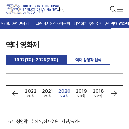
스티벌 아이덴티티
프로그래머
시상
심사위원
파트너
영화제 후원
조직 구성
역대 영화제
역대 영화제
1997(1회)~2025(29회)
역대 상영작 검색
4
2023
2022
2021
2020
2019
2018
2017
회
27회
26회
25회
24회
23회
22회
21회
개요
상영작
수상작/심사위원
사진/동영상