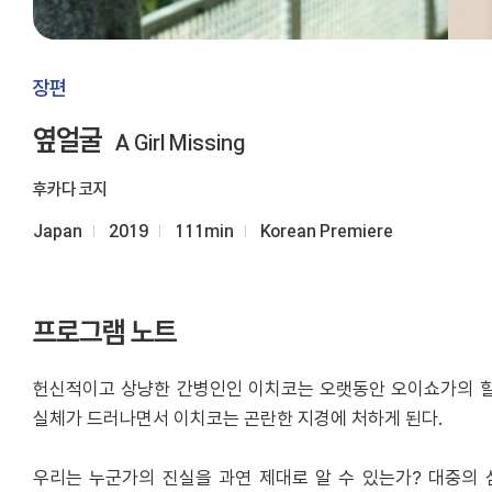
장편
옆얼굴
A Girl Missing
후카다 코지
Japan
2019
111min
Korean Premiere
프로그램 노트
헌신적이고 상냥한 간병인인 이치코는 오랫동안 오이쇼가의 할머
실체가 드러나면서 이치코는 곤란한 지경에 처하게 된다.
우리는 누군가의 진실을 과연 제대로 알 수 있는가? 대중의