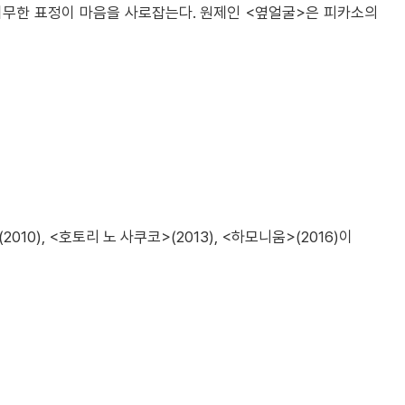
허무한 표정이 마음을 사로잡는다. 원제인 <옆얼굴>은 피카소의
0), <호토리 노 사쿠코>(2013), <하모니움>(2016)이