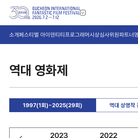
소개
페스티벌 아이덴티티
프로그래머
시상
심사위원
파트너
역대 영화제
1997(1회)~2025(29회)
역대 상영작
2024
2023
2022