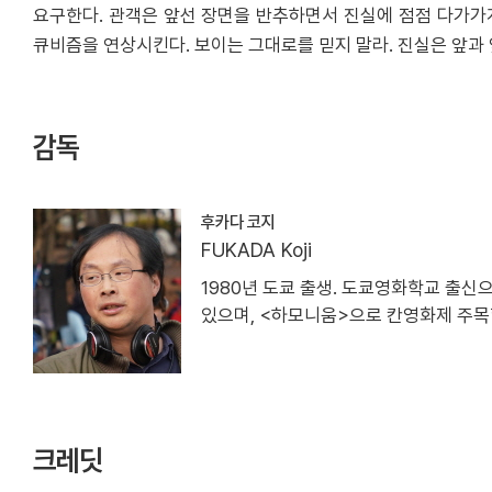
요구한다. 관객은 앞선 장면을 반추하면서 진실에 점점 다가가
큐비즘을 연상시킨다. 보이는 그대로를 믿지 말라. 진실은 앞과 
감독
후카다 코지
FUKADA Koji
1980년 도쿄 출생. 도쿄영화학교 출신으로
있으며, <하모니움>으로 칸영화제 주
크레딧