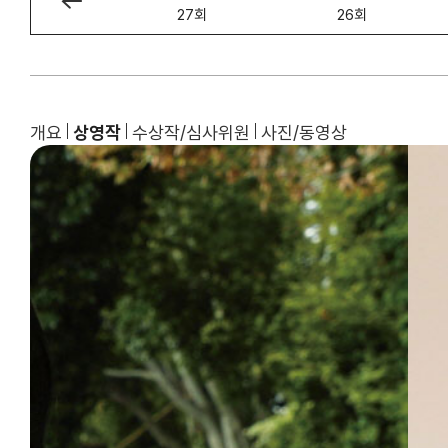
28회
27회
26회
개요
상영작
수상작/심사위원
사진/동영상