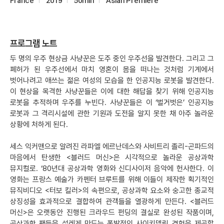
France
2019
50min
Asian Premiere
프로그램 노트
두 명의 우주 현상금 사냥꾼은 도주 중인 우주선을 발견한다. 그리고 그
폐허가 된 우주선에서 마치 영혼이 몸을 떠나는 것처럼 기계에서
벗어나려고 애쓰는 젊은 여성의 모습을 한 인공지능 로봇을 발견한다.
이 현상을 목격한 사냥꾼들은 이에 대한 해답을 찾기 위해 인공지능
로봇을 추적하며 우주를 누빈다. 사냥꾼들은 이 ‘벌거벗은’ 인공지능
로봇과 그 격리시설에 관한 기원과 도전을 알지 못한 채 아주 놀라운
상황에 처하게 된다.
세스 익커맨으로 알려진 라파엘 에르난데스와 사비트리 졸리-곤파드의
마음에서 탄생한 <블러드 머신>은 시각적으로 놀라운 공상과학
뮤지컬로. ‘80년대 공상과학 영화와 신디사이저 음악에 헌사한다. 이
영화는 프랑스 예술가 카펜터 브루트를 위해 이들이 제작한 획기적인
뮤직비디오 <터보 킬러>의 속편으로, 공상과학 요소와 숭고한 종교적
상징성을 효과적으로 결합하여 관객들을 열광하게 만든다. <블러드
머신>은 오랫동안 진행된 크라우드 펀딩의 결실로 완성된 작품이며,
공상과학 팬들을 설레게 만드는 폭발적인 사이키델릭 경험을 제공할