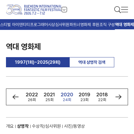
스티벌 아이덴티티
프로그래머
시상
심사위원
파트너
영화제 후원
조직 구성
역대 영화제
역대 영화제
1997(1회)~2025(29회)
역대 상영작 검색
4
2023
2022
2021
2020
2019
2018
2017
회
27회
26회
25회
24회
23회
22회
21회
개요
상영작
수상작/심사위원
사진/동영상