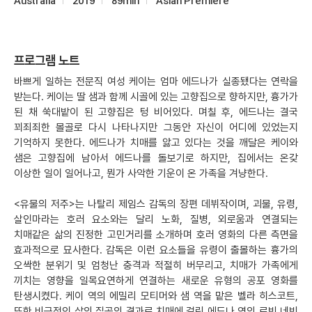
Australia
2019
89min
Asian Premiere
프로그램 노트
바쁘게 일하는 전문직 여성 케이는 엄마 에드나가 실종됐다는 연락을
받는다. 케이는 딸 샘과 함께 시골에 있는 고향집으로 향하지만, 흉가가
된 채 쑥대밭이 된 고향집은 텅 비어있다. 며칠 후, 에드나는 결국
꾀죄죄한 몰골로 다시 나타나지만 그동안 자신이 어디에 있었는지
기억하지 못한다. 에드나가 치매를 앓고 있다는 것을 깨달은 케이와
샘은 고향집에 남아서 에드나를 돌보기로 하지만, 집에서는 온갖
이상한 일이 일어나고, 뭔가 사악한 기운이 온 가족을 겨냥한다.
<유물의 저주>는 나탈리 제임스 감독의 장편 데뷔작이며, 괴물, 유령,
살인마라는 호러 요소와는 달리 노화, 질병, 외로움과 연결되는
치매같은 삶의 진정한 고민거리를 소개하며 호러 영화의 다른 측면을
효과적으로 묘사한다. 감독은 이런 요소들을 유령이 출몰하는 흉가의
오싹한 분위기 및 엄청난 충격과 적절히 버무리고, 치매가 가족에게
끼치는 영향을 일목요연하게 연결하는 새로운 유형의 공포 영화를
탄생시켰다. 케이 역의 에밀리 모티머와 샘 역을 맡은 벨라 히스코트,
또한 비극적인 삶의 질곡의 결과로 치매에 걸린 에드나 역의 로빈 네빈