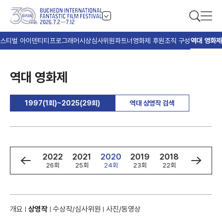
스티벌 아이덴티티
프로그래머
시상
심사위원
파트너
영화제 후원
조직 구성
역대 영화제
역대 영화제
1997(1회)~2025(29회)
역대 상영작 검색
4
2023
2022
2021
2020
2019
2018
2017
회
27회
26회
25회
24회
23회
22회
21회
개요
상영작
수상작/심사위원
사진/동영상