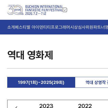
소개
페스티벌 아이덴티티
프로그래머
시상
심사위원
파트너
역대 영화제
1997(1회)~2025(29회)
역대 상영작
2024
2023
2022