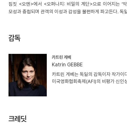
짐짓 <오멘>에서 <오퍼나지: 비밀의 계단>으로 이어지는 ‘
모성과 중첩되며 관객의 이성과 감성을 불편하게 파고든다. 독일
감독
카트린 게베
Katrin GEBBE
카트린 게베는 독일의 감독이자 작가이다
미국영화협회축제(AFI)의 비평가 신인
크레딧