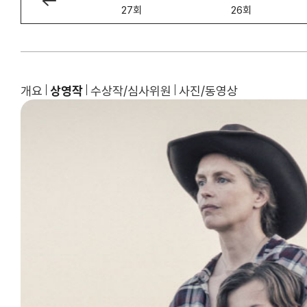
28회
27회
26회
개요
상영작
수상작/심사위원
사진/동영상