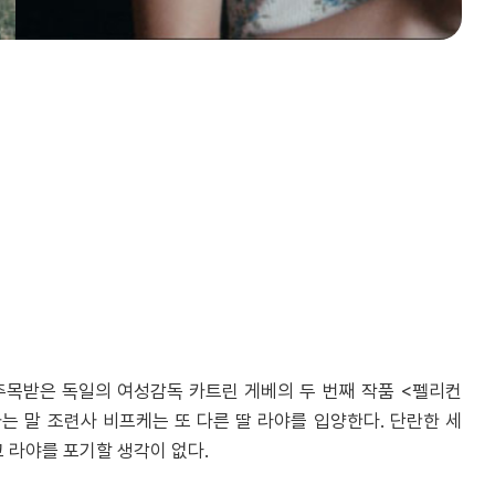
 주목받은 독일의 여성감독 카트린 게베의 두 번째 작품 <펠리컨
는 말 조련사 비프케는 또 다른 딸 라야를 입양한다. 단란한 세
 라야를 포기할 생각이 없다.