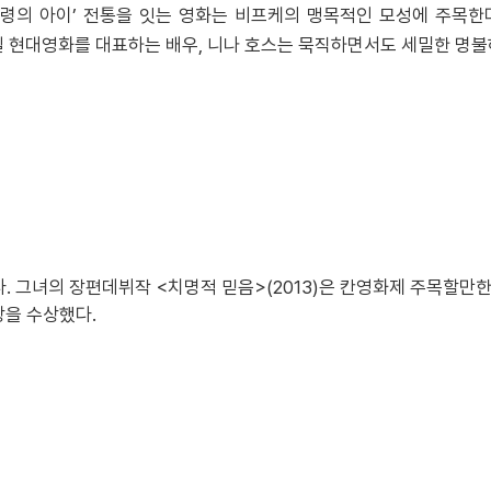
악령의 아이’ 전통을 잇는 영화는 비프케의 맹목적인 모성에 주목한다
 현대영화를 대표하는 배우, 니나 호스는 묵직하면서도 세밀한 명불
. 그녀의 장편데뷔작 <치명적 믿음>(2013)은 칸영화제 주목할
상을 수상했다.