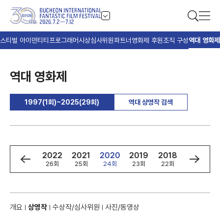
스티벌 아이덴티티
프로그래머
시상
심사위원
파트너
영화제 후원
조직 구성
역대 영화제
역대 영화제
1997(1회)~2025(29회)
역대 상영작 검색
4
2023
2022
2021
2020
2019
2018
2017
회
27회
26회
25회
24회
23회
22회
21회
개요
상영작
수상작/심사위원
사진/동영상