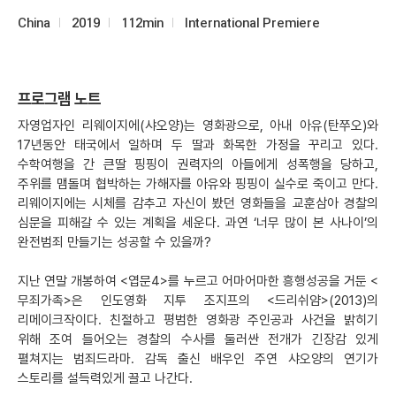
China
2019
112min
International Premiere
프로그램 노트
자영업자인 리웨이지에(샤오양)는 영화광으로, 아내 아유(탄쭈오)와
17년동안 태국에서 일하며 두 딸과 화목한 가정을 꾸리고 있다.
수학여행을 간 큰딸 핑핑이 권력자의 아들에게 성폭행을 당하고,
주위를 맴돌며 협박하는 가해자를 아유와 핑핑이 실수로 죽이고 만다.
리웨이지에는 시체를 감추고 자신이 봤던 영화들을 교훈삼아 경찰의
심문을 피해갈 수 있는 계획을 세운다. 과연 ‘너무 많이 본 사나이’의
완전범죄 만들기는 성공할 수 있을까?
지난 연말 개봉하여 <엽문4>를 누르고 어마어마한 흥행성공을 거둔 <
무죄가족>은 인도영화 지투 조지프의 <드리쉬얌>(2013)의
리메이크작이다. 친절하고 평범한 영화광 주인공과 사건을 밝히기
위해 조여 들어오는 경찰의 수사를 둘러싼 전개가 긴장감 있게
펼쳐지는 범죄드라마. 감독 출신 배우인 주연 샤오양의 연기가
스토리를 설득력있게 끌고 나간다.