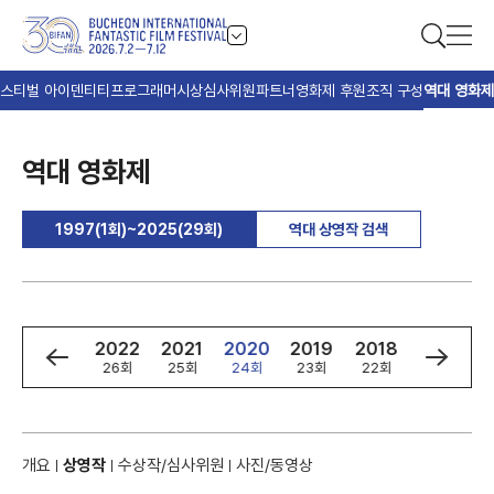
스티벌 아이덴티티
프로그래머
시상
심사위원
파트너
영화제 후원
조직 구성
역대 영화제
역대 영화제
1997(1회)~2025(29회)
역대 상영작 검색
4
2023
2022
2021
2020
2019
2018
2017
회
27회
26회
25회
24회
23회
22회
21회
개요
상영작
수상작/심사위원
사진/동영상