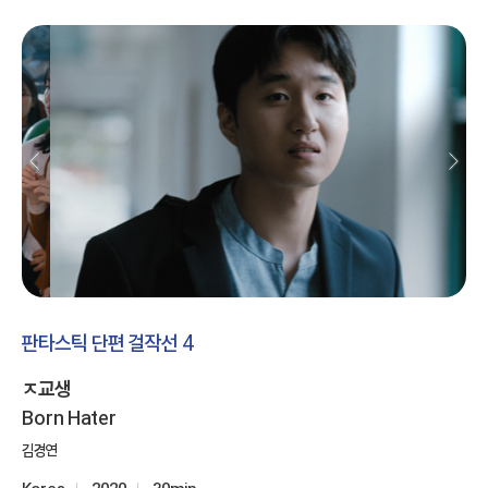
판타스틱 단편 걸작선 4
ㅈ교생
Born Hater
김경연