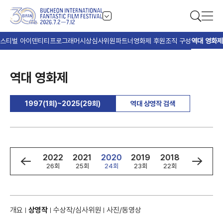
스티벌 아이덴티티
프로그래머
시상
심사위원
파트너
영화제 후원
조직 구성
역대 영화제
역대 영화제
1997(1회)~2025(29회)
역대 상영작 검색
4
2023
2022
2021
2020
2019
2018
2017
회
27회
26회
25회
24회
23회
22회
21회
개요
상영작
수상작/심사위원
사진/동영상