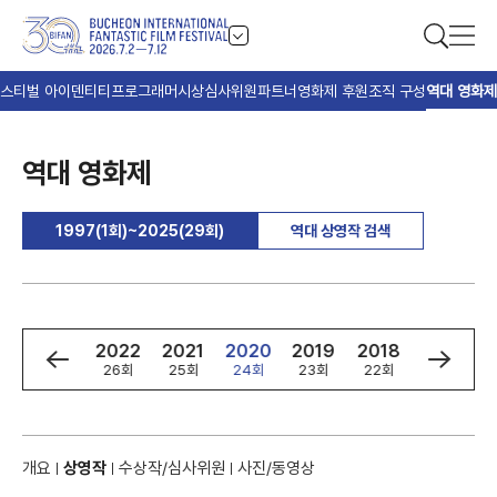
스티벌 아이덴티티
프로그래머
시상
심사위원
파트너
영화제 후원
조직 구성
역대 영화제
역대 영화제
1997(1회)~2025(29회)
역대 상영작 검색
4
2023
2022
2021
2020
2019
2018
2017
회
27회
26회
25회
24회
23회
22회
21회
개요
상영작
수상작/심사위원
사진/동영상