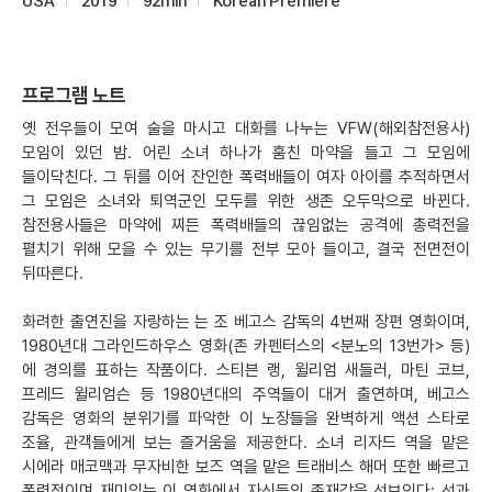
USA
2019
92min
Korean Premiere
프로그램 노트
옛 전우들이 모여 술을 마시고 대화를 나누는 VFW(해외참전용사)
모임이 있던 밤. 어린 소녀 하나가 훔친 마약을 들고 그 모임에
들이닥친다. 그 뒤를 이어 잔인한 폭력배들이 여자 아이를 추적하면서
그 모임은 소녀와 퇴역군인 모두를 위한 생존 오두막으로 바뀐다.
참전용사들은 마약에 찌든 폭력배들의 끊임없는 공격에 총력전을
펼치기 위해 모을 수 있는 무기를 전부 모아 들이고, 결국 전면전이
뒤따른다.
화려한 출연진을 자랑하는
는 조 베고스 감독의 4번째 장편 영화이며,
1980년대 그라인드하우스 영화(존 카펜터스의 <분노의 13번가> 등)
에 경의를 표하는 작품이다. 스티븐 랭, 윌리엄 새들러, 마틴 코브,
프레드 윌리엄슨 등 1980년대의 주역들이 대거 출연하며, 베고스
감독은 영화의 분위기를 파악한 이 노장들을 완벽하게 액션 스타로
조율, 관객들에게 보는 즐거움을 제공한다. 소녀 리자드 역을 맡은
시에라 매코맥과 무자비한 보즈 역을 맡은 트래비스 해머 또한 빠르고
폭력적이며 재미있는 이 영화에서 자신들의 존재감을 선보인다; 선과