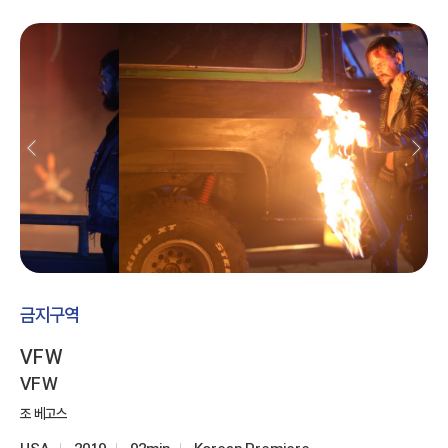
금지구역
VFW
VFW
조 베고스