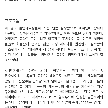
Ecuador
2020
90min
World Premiere
프로그램 노트
세 명의 불법마약상들이 직접 만든 잠수함으로 마약밀매 항해에
나선다. 순항하던 잠수함은 기계결함으로 인해 좌초될 위기에 처한다.
어떻게든 중량을 줄여보려고 화물칸을 조사하던 중, 이들은 처참한
몰골로 화물칸에 숨겨진 젊은 여성 레이나를 발견한다. 잠수함의
좌초위기가 심각해지면서 세 남자 사이의 갈등은 고조되고, 위기를
틈타 레이나는 탈출을 시도하지만 끝없는 망망대해에서 그녀가 갈
곳은 없다.
<서머저블>은 수평선 외에는 아무것도 보이지 않는 바다 속
잠수함이라는 독특한 공간을 배경으로 생존을 둘러싼 캐릭터들의
갈등과 고분분투를 긴박감 있게 담아낸다. 불쾌함으로 가득한 그들의
잠수함은 그 자체로 극도의 폐소공포와 불안감을 자아낸다. 치로
구에라의 <길 위의 새들>(2018)로 세계영화계의 눈길을 끌고 <
터미네이터: 다크 페이트>(2019)로 할리우드에 입성한 콜롬비아의
톱스타 나탈리아 레이에스가 레이나 역을 맡아 존재감 넘치는 연기를
선보인다. (박진형)