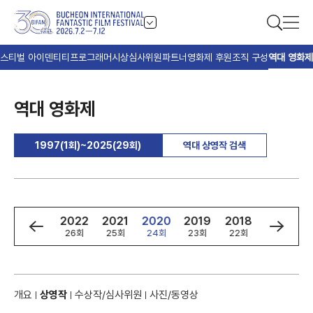
스티벌 아이덴티티
프로그래머
시상
심사위원
파트너
영화제 후원
조직 구성
역대 영화제
역대 영화제
1997(1회)~2025(29회)
역대 상영작 검색
4
2023
2022
2021
2020
2019
2018
2017
회
27회
26회
25회
24회
23회
22회
21회
개요
상영작
수상작/심사위원
사진/동영상