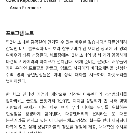
Czech Republic, Slovakia
2020
100min
Asian Premiere
프로그램 노트
“12살 소녀를 감쪽같이 연기할 수 있는 배우를 찾습니다.” 다큐멘터리
감독인 비트 클루삭과 바르보라 찰루포바가 낸 오디션 광고에 세 명의
여배우가 최종 선정된다. 세트장에는 12살 소녀의 방 세 개가 꼼꼼하게
마련되고 카메라와 마이크가 설치된다. 이제 준비는 끝났다. 배우들이
가짜 온라인 프로필을 만들고, 업로드 하자마자 비디오채팅을 신청한
수백 명의 중년남성들은 이내 성적 대화를 시도하며 아랫도리를
벗어제낀다.
한 체코 인터넷 기업의 제안으로 시작된 다큐멘터리 <성범죄자를
잡아라>는 글로벌 골칫거리 1순위인 디지털 성범죄가 먼 나라 몇몇
사람들의 문제가 아닌 바로 여기 우리 아이들 모두를 위협하는
현실임을 생생하게 담아낸다. 다큐멘터리의 윤리라는 또 다른
논쟁거리를 던지고 있는 이 다큐는 체코 경찰의 협조를 받아 제작되어
다큐에 담긴 실제 성범죄자들의 정보를 경찰에 제공, 대대적인 수사를