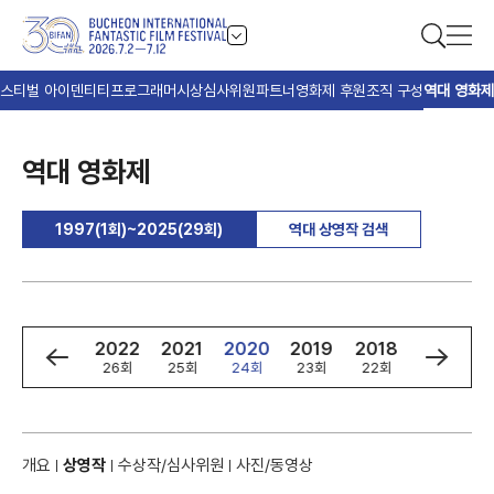
스티벌 아이덴티티
프로그래머
시상
심사위원
파트너
영화제 후원
조직 구성
역대 영화제
역대 영화제
1997(1회)~2025(29회)
역대 상영작 검색
4
2023
2022
2021
2020
2019
2018
2017
회
27회
26회
25회
24회
23회
22회
21회
개요
상영작
수상작/심사위원
사진/동영상