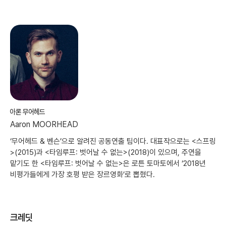
아론 무어헤드
Aaron MOORHEAD
‘무어헤드 & 벤슨’으로 알려진 공동연출 팀이다. 대표작으로는 <스프링
>(2015)과 <타임루프: 벗어날 수 없는>(2018)이 있으며, 주연을
맡기도 한 <타임루프: 벗어날 수 없는>은 로튼 토마토에서 ‘2018년
비평가들에게 가장 호평 받은 장르영화’로 뽑혔다.
크레딧