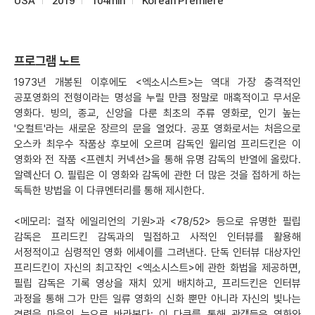
USA
2019
104min
Korean Premiere
프로그램 노트
1973년 개봉된 이후에도 <엑소시스트>는 역대 가장 충격적인
공포영화의 전형이라는 명성을 누릴 만큼 정말로 매혹적이고 무서운
영화다. 빙의, 종교, 신앙을 다룬 최초의 주류 영화로, 인기 높는
'오컬트'라는 새로운 장르의 문을 열었다. 공포 영화로서는 처음으로
오스카 최우수 작품상 후보에 오르며 감독인 윌리엄 프리드킨은 이
영화와 전 작품 <프렌치 커넥션>을 통해 유명 감독의 반열에 올랐다.
알렉산더 O. 필립은 이 영화와 감독에 관한 더 많은 것을 접하게 하는
독특한 방법을 이 다큐멘터리를 통해 제시한다.
<메모리: 걸작 에일리언의 기원>과 <78/52> 등으로 유명한 필립
감독은 프리드킨 감독과의 밀접하고 사적인 인터뷰를 활용해
서정적이고 심령적인 영화 에세이를 그려낸다. 단독 인터뷰 대상자인
프리드킨이 자신의 최고작인 <엑소시스트>에 관한 화법을 제공하면,
필립 감독은 기록 영상을 재치 있게 배치하고, 프리드킨은 인터뷰
과정을 통해 그가 만든 일류 영화의 신화 뿐만 아니라 자신의 빛나는
경력을 마음의 눈으로 바라본다; 이 다큐를 통해 관객들은 영화와