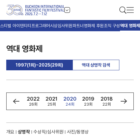
스티벌 아이덴티티
프로그래머
시상
심사위원
파트너
영화제 후원
조직 구성
역대 영화제
역대 영화제
1997(1회)~2025(29회)
역대 상영작 검색
4
2023
2022
2021
2020
2019
2018
2017
회
27회
26회
25회
24회
23회
22회
21회
개요
상영작
수상작/심사위원
사진/동영상