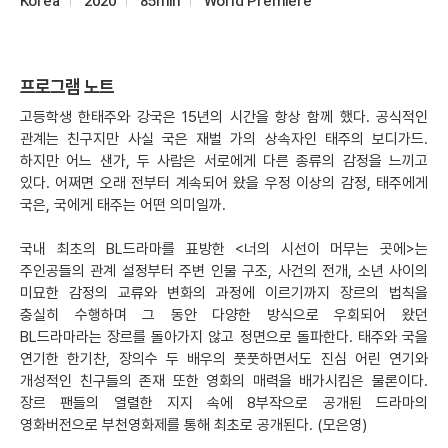
Korea
2020
85min
World Premiere
프로그램 노트
고등학생 한태주와 강국은 15년의 시간을 항상 함께 했다. 공식적인
관계는 친구지만 사실 국은 재벌 가의 상속자인 태주의 보디가드.
하지만 어느 샌가, 두 사람은 서로에게 다른 종류의 감정을 느끼고
있다. 어쩌면 오래 전부터 계속되어 왔을 우정 이상의 감정, 태주에게
국은, 국에게 태주는 어떤 의미일까.
국내 최초의 BL드라마를 표방한 <너의 시선이 머무는 곳에>는
주인공들의 관계 설정부터 주변 인물 구조, 사건의 전개, 소년 사이의
미묘한 감정의 교류와 변화의 과정에 이르기까지 장르의 법칙을
충실히 수행하며 그 동안 다양한 방식으로 우회되어 왔던
BL드라마라는 장르를 돌아가지 않고 정면으로 돌파한다. 태주와 국을
연기한 한기찬, 장의수 두 배우의 풋풋하면서도 진심 어린 연기와
개성적인 친구들의 존재 또한 영화의 매력을 배가시킴은 물론이다.
장르 팬들의 열렬한 지지 속에 8부작으로 공개된 드라마의
영화버전으로 부천영화제를 통해 최초로 공개된다. (모은영)