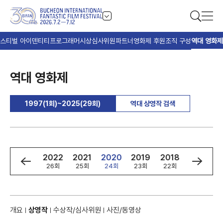
스티벌 아이덴티티
프로그래머
시상
심사위원
파트너
영화제 후원
조직 구성
역대 영화제
역대 영화제
1997(1회)~2025(29회)
역대 상영작 검색
4
2023
2022
2021
2020
2019
2018
2017
회
27회
26회
25회
24회
23회
22회
21회
개요
상영작
수상작/심사위원
사진/동영상