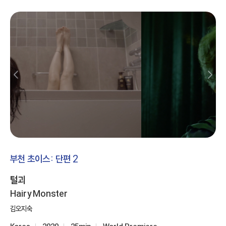
부천 초이스: 단편 2
털괴
Hairy Monster
김오지숙