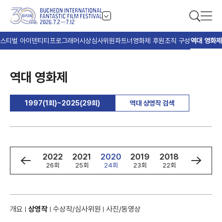
스티벌 아이덴티티
프로그래머
시상
심사위원
파트너
영화제 후원
조직 구성
역대 영화제
역대 영화제
1997(1회)~2025(29회)
역대 상영작 검색
4
2023
2022
2021
2020
2019
2018
2017
회
27회
26회
25회
24회
23회
22회
21회
개요
상영작
수상작/심사위원
사진/동영상