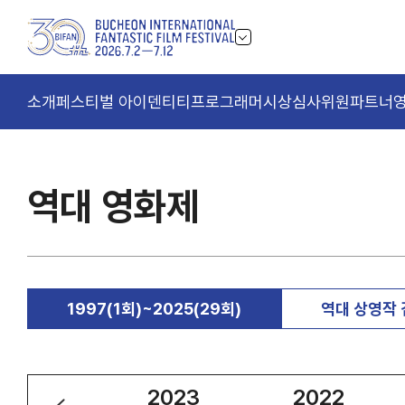
소개
페스티벌 아이덴티티
프로그래머
시상
심사위원
파트너
역대 영화제
1997(1회)~2025(29회)
역대 상영작
2024
2023
2022