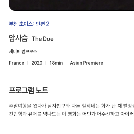
부천 초이스: 단편 2
암사슴
The Doe
제니퍼 럼브로소
France
2020
18min
Asian Premiere
프로그램 노트
주말여행을 왔다가 남자친구와 다툰 헬레네는 화가 난 채 별장을
잔인함과 유머를 넘나드는 이 영화는 어딘가 어수선하고 아이러니