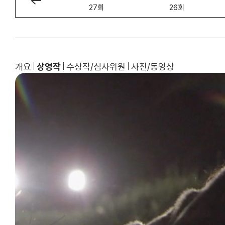
28회
27회
26회
개요
상영작
수상작/심사위원
사진/동영상