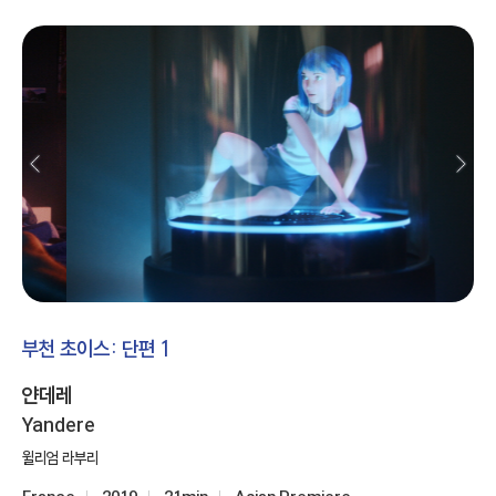
부천 초이스: 단편 1
얀데레
Yandere
윌리엄 라부리