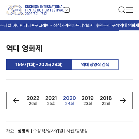
스티벌 아이덴티티
프로그래머
시상
심사위원
파트너
영화제 후원
조직 구성
역대 영화제
역대 영화제
1997(1회)~2025(29회)
역대 상영작 검색
4
2023
2022
2021
2020
2019
2018
2017
회
27회
26회
25회
24회
23회
22회
21회
개요
상영작
수상작/심사위원
사진/동영상