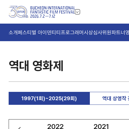
소개
페스티벌 아이덴티티
프로그래머
시상
심사위원
파트너
역대 영화제
1997(1회)~2025(29회)
역대 상영작
2023
2022
2021