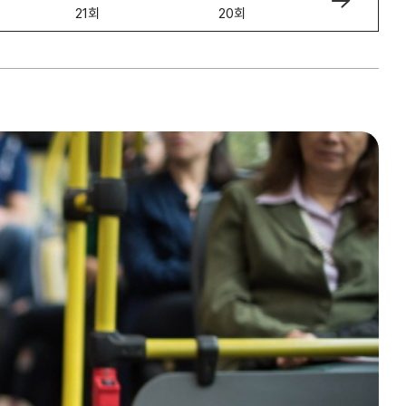
21회
20회
19회