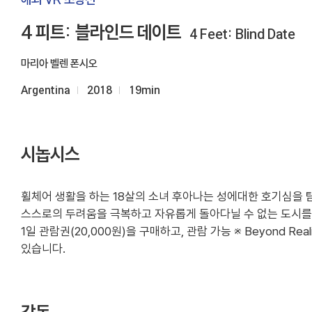
4 피트: 블라인드 데이트
4 Feet: Blind Date
마리아 벨렌 폰시오
Argentina
2018
19min
시놉시스
휠체어 생활을 하는 18살의 소녀 후아나는 성에대한 호기심을 
스스로의 두려움을 극복하고 자유롭게 돌아다닐 수 없는 도시를
1일 관람권(20,000원)을 구매하고, 관람 가능 ※ Beyond 
있습니다.