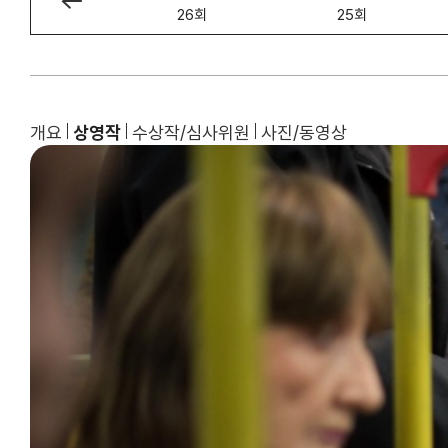
27회
26회
25회
개요
상영작
수상작/심사위원
사진/동영상