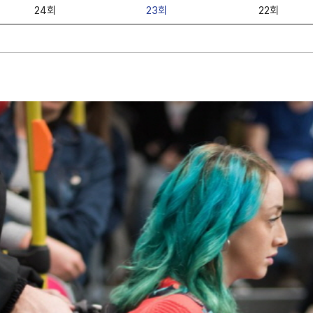
24회
23회
22회