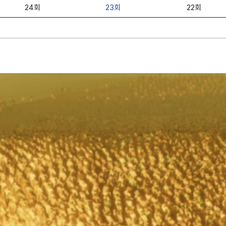
24회
23회
22회