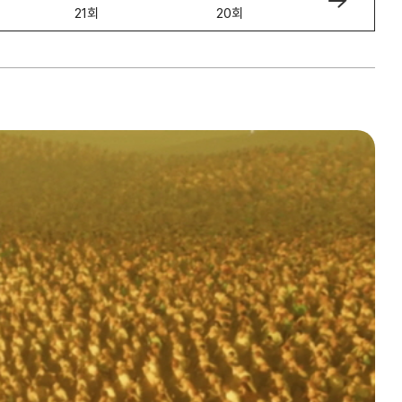
21회
20회
19회