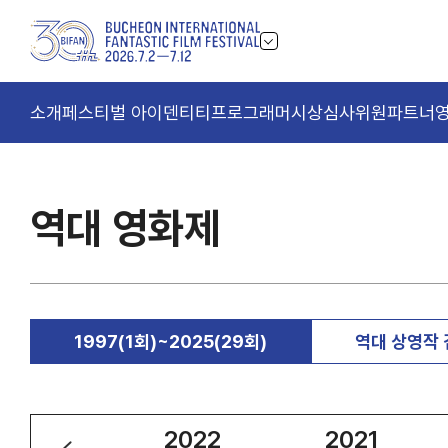
소개
페스티벌 아이덴티티
프로그래머
시상
심사위원
파트너
역대 영화제
1997(1회)~2025(29회)
역대 상영작
2023
2022
2021