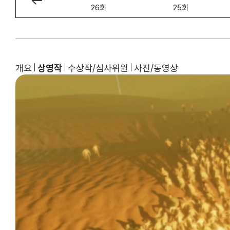
27회
26회
25회
개요
상영작
수상작/심사위원
사진/동영상