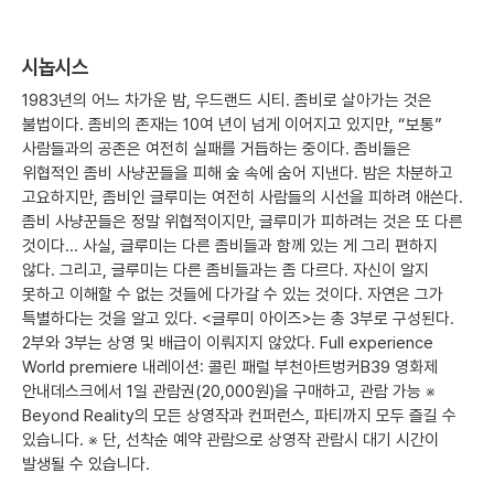
시놉시스
1983년의 어느 차가운 밤, 우드랜드 시티. 좀비로 살아가는 것은
불법이다. 좀비의 존재는 10여 년이 넘게 이어지고 있지만, “보통”
사람들과의 공존은 여전히 실패를 거듭하는 중이다. 좀비들은
위협적인 좀비 사냥꾼들을 피해 숲 속에 숨어 지낸다. 밤은 차분하고
고요하지만, 좀비인 글루미는 여전히 사람들의 시선을 피하려 애쓴다.
좀비 사냥꾼들은 정말 위협적이지만, 글루미가 피하려는 것은 또 다른
것이다... 사실, 글루미는 다른 좀비들과 함께 있는 게 그리 편하지
않다. 그리고, 글루미는 다른 좀비들과는 좀 다르다. 자신이 알지
못하고 이해할 수 없는 것들에 다가갈 수 있는 것이다. 자연은 그가
특별하다는 것을 알고 있다. <글루미 아이즈>는 총 3부로 구성된다.
2부와 3부는 상영 및 배급이 이뤄지지 않았다. Full experience
World premiere 내레이션: 콜린 패럴 부천아트벙커B39 영화제
안내데스크에서 1일 관람권(20,000원)을 구매하고, 관람 가능 ※
Beyond Reality의 모든 상영작과 컨퍼런스, 파티까지 모두 즐길 수
있습니다. ※ 단, 선착순 예약 관람으로 상영작 관람시 대기 시간이
발생될 수 있습니다.