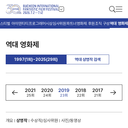
스티벌 아이덴티티
프로그래머
시상
심사위원
파트너
영화제 후원
조직 구성
역대 영화제
역대 영화제
1997(1회)~2025(29회)
역대 상영작 검색
3
2022
2021
2020
2019
2018
2017
2016
회
26회
25회
24회
23회
22회
21회
20회
개요
상영작
수상작/심사위원
사진/동영상