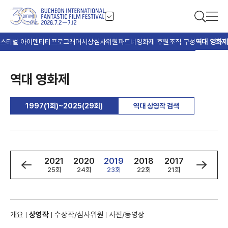
스티벌 아이덴티티
프로그래머
시상
심사위원
파트너
영화제 후원
조직 구성
역대 영화제
역대 영화제
1997(1회)~2025(29회)
역대 상영작 검색
3
2022
2021
2020
2019
2018
2017
2016
회
26회
25회
24회
23회
22회
21회
20회
개요
상영작
수상작/심사위원
사진/동영상