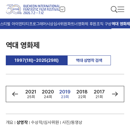
스티벌 아이덴티티
프로그래머
시상
심사위원
파트너
영화제 후원
조직 구성
역대 영화제
역대 영화제
1997(1회)~2025(29회)
역대 상영작 검색
3
2022
2021
2020
2019
2018
2017
2016
회
26회
25회
24회
23회
22회
21회
20회
개요
상영작
수상작/심사위원
사진/동영상