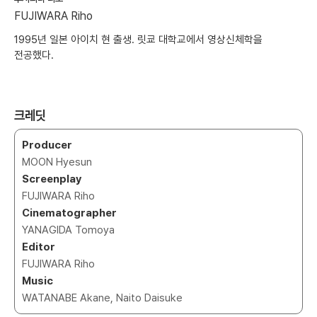
FUJIWARA Riho
1995년 일본 아이치 현 출생. 릿쿄 대학교에서 영상신체학을
전공했다.
크레딧
Producer
MOON Hyesun
Screenplay
FUJIWARA Riho
Cinematographer
YANAGIDA Tomoya
Editor
FUJIWARA Riho
Music
WATANABE Akane, Naito Daisuke