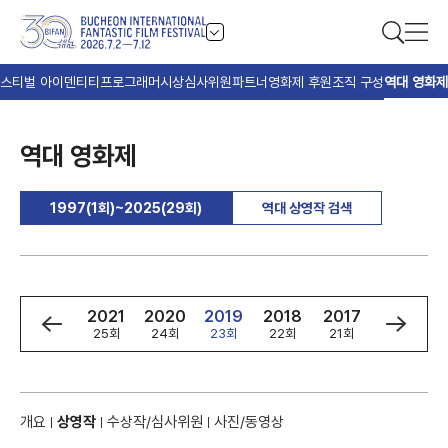
스티벌 아이덴티티
프로그래머
시상
심사위원
파트너
영화제 후원
조직 구성
역대 영화제
역대 영화제
1997(1회)~2025(29회)
역대 상영작 검색
3
2022
2021
2020
2019
2018
2017
2016
회
26회
25회
24회
23회
22회
21회
20회
개요
상영작
수상작/심사위원
사진/동영상