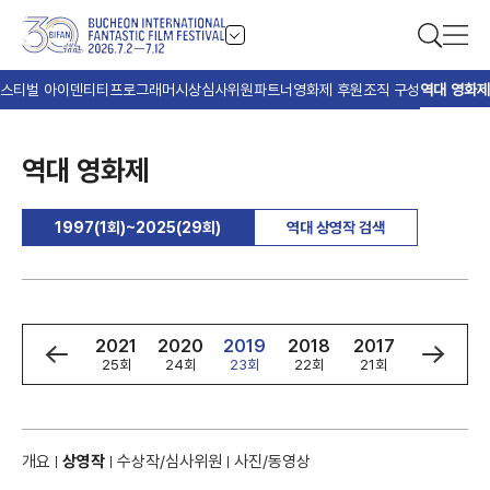
스티벌 아이덴티티
프로그래머
시상
심사위원
파트너
영화제 후원
조직 구성
역대 영화제
역대 영화제
1997(1회)~2025(29회)
역대 상영작 검색
3
2022
2021
2020
2019
2018
2017
2016
회
26회
25회
24회
23회
22회
21회
20회
개요
상영작
수상작/심사위원
사진/동영상