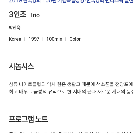
2019 한국영화 100년 기념특별상영-한국영화 판타스틱 열전:
3인조
Trio
박찬욱
Korea
1997
100min
Color
시놉시스
삼류 나이트클럽의 악사 한은 생활고 때문에 색소폰을 전당포에 맡
최고 배우 도금봉의 유작으로 한 시대의 끝과 새로운 세대의 등장
프로그램 노트