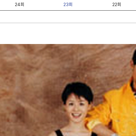
24회
23회
22회