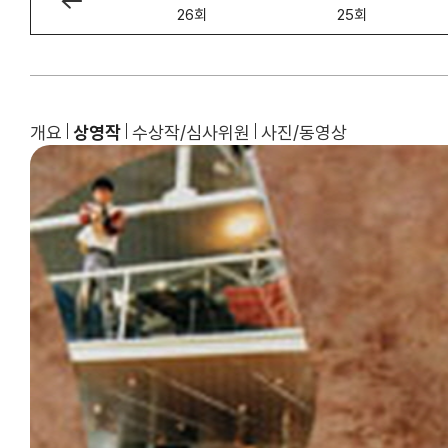
27회
26회
25회
개요
상영작
수상작/심사위원
사진/동영상