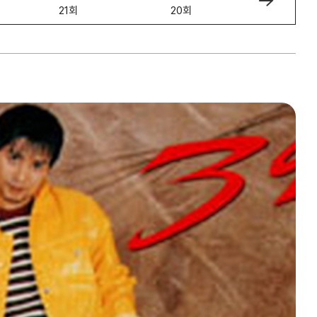
21회
20회
19회