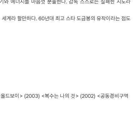
패기와 에너지를 마음껏 분출한다. 감독 스스로는 실패한 시도라
 세계라 할만하다. 60년대 최고 스타 도금봉의 유작이라는 점도
) <올드보이> (2003) <복수는 나의 것> (2002) <공동경비구역