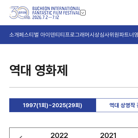
소개
페스티벌 아이덴티티
프로그래머
시상
심사위원
파트너
역대 영화제
1997(1회)~2025(29회)
역대 상영작
2023
2022
2021