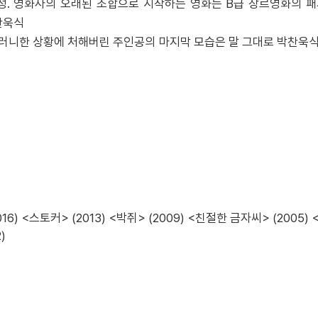
성. 영화사의 오래된 조합으로 시작하는 영화는 B급 장르영화의 
찬욱식
이러니한 상황에 처해버린 주인공의 마지막 모습은 말 그대로 박찬욱식
16) <스토커> (2013) <박쥐> (2009) <친절한 금자씨> (2005
)