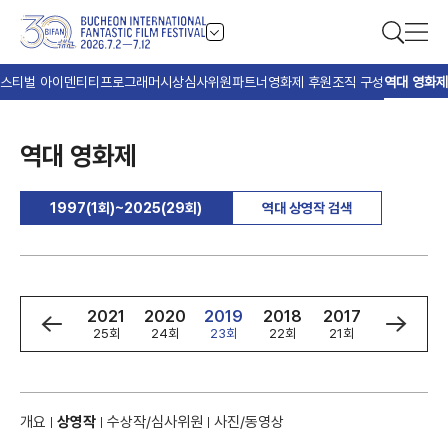
스티벌 아이덴티티
프로그래머
시상
심사위원
파트너
영화제 후원
조직 구성
역대 영화제
역대 영화제
1997(1회)~2025(29회)
역대 상영작 검색
3
2022
2021
2020
2019
2018
2017
2016
회
26회
25회
24회
23회
22회
21회
20회
개요
상영작
수상작/심사위원
사진/동영상