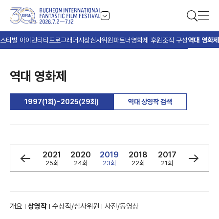
스티벌 아이덴티티
프로그래머
시상
심사위원
파트너
영화제 후원
조직 구성
역대 영화제
역대 영화제
1997(1회)~2025(29회)
역대 상영작 검색
3
2022
2021
2020
2019
2018
2017
2016
회
26회
25회
24회
23회
22회
21회
20회
개요
상영작
수상작/심사위원
사진/동영상