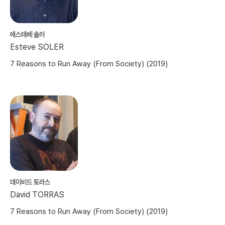
에스테베 솔러
Esteve SOLER
7 Reasons to Run Away (From Society) (2019)
데이비드 토라스
David TORRAS
7 Reasons to Run Away (From Society) (2019)