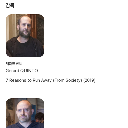
감독
제라드 퀸토
Gerard QUINTO
7 Reasons to Run Away (From Society) (2019)