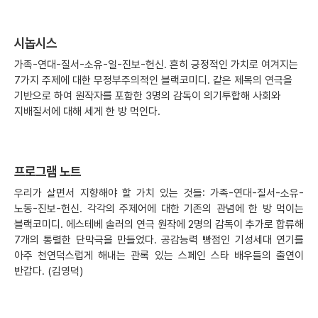
시놉시스
가족-연대-질서-소유-일-진보-헌신. 흔히 긍정적인 가치로 여겨지는
7가지 주제에 대한 무정부주의적인 블랙코미디. 같은 제목의 연극을
기반으로 하여 원작자를 포함한 3명의 감독이 의기투합해 사회와
지배질서에 대해 세게 한 방 먹인다.
프로그램 노트
우리가 살면서 지향해야 할 가치 있는 것들: 가족-연대-질서-소유-
노동-진보-헌신. 각각의 주제어에 대한 기존의 관념에 한 방 먹이는
블랙코미디. 에스테베 솔러의 연극 원작에 2명의 감독이 추가로 합류해
7개의 통렬한 단막극을 만들었다. 공감능력 빵점인 기성세대 연기를
아주 천연덕스럽게 해내는 관록 있는 스페인 스타 배우들의 출연이
반갑다. (김영덕)