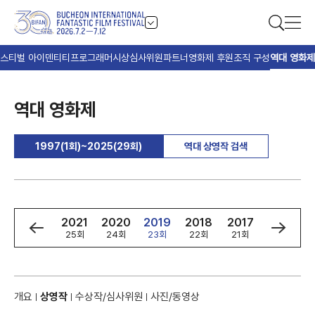
스티벌 아이덴티티
프로그래머
시상
심사위원
파트너
영화제 후원
조직 구성
역대 영화제
역대 영화제
1997(1회)~2025(29회)
역대 상영작 검색
3
2022
2021
2020
2019
2018
2017
2016
회
26회
25회
24회
23회
22회
21회
20회
개요
상영작
수상작/심사위원
사진/동영상