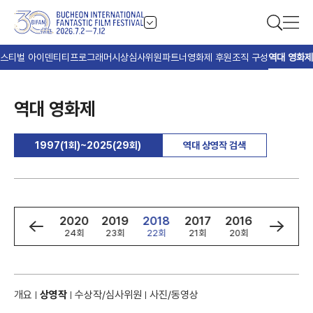
스티벌 아이덴티티
프로그래머
시상
심사위원
파트너
영화제 후원
조직 구성
역대 영화제
역대 영화제
1997(1회)~2025(29회)
역대 상영작 검색
2
2021
2020
2019
2018
2017
2016
2015
회
25회
24회
23회
22회
21회
20회
19회
개요
상영작
수상작/심사위원
사진/동영상