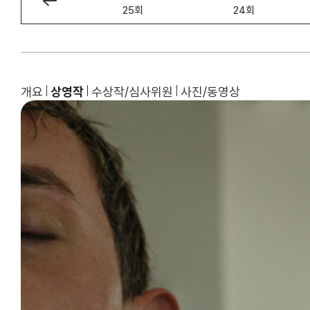
26회
25회
24회
개요
상영작
수상작/심사위원
사진/동영상