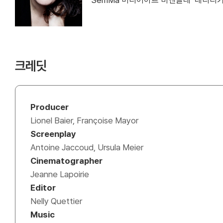
SemMa 미디어아트 비엔날레 ‘네리리
크레딧
Producer
Lionel Baier, Françoise Mayor
Screenplay
Antoine Jaccoud, Ursula Meier
Cinematographer
Jeanne Lapoirie
Editor
Nelly Quettier
Music