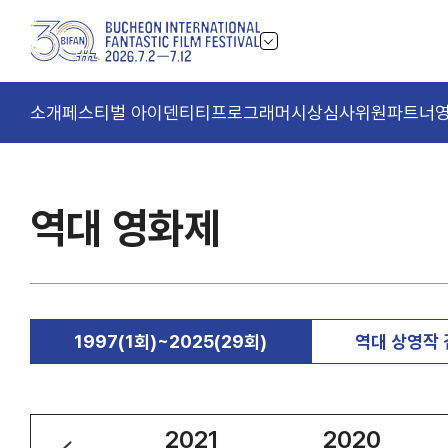
소개
페스티벌 아이덴티티
프로그래머
시상
심사위원
파트너
역대 영화제
1997(1회)~2025(29회)
역대 상영작
2022
2021
2020