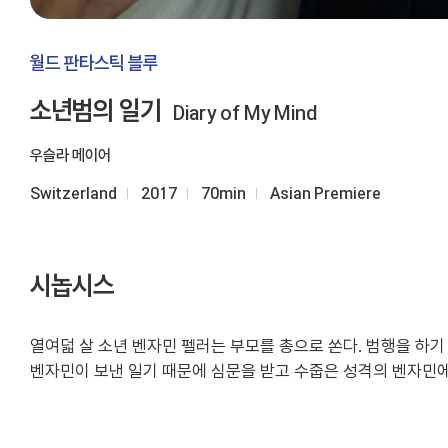
월드 판타스틱 블루
소년범의 일기
Diary of My Mind
우슬라 메이어
Switzerland
2017
70min
Asian Premiere
시놉시스
열여덟 살 소년 벤자민 펠러는 부모를 총으로 쏜다. 범행을 하
벤자민이 보낸 일기 때문에 심문을 받고 수줍은 성격의 벤자민