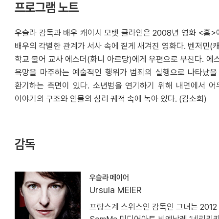
프로그램 노트
우슬라 감독과 배우 캐이시 모텟 클라인은 2008년 영화 <홈
배우의 각별한 관계가 서사 속에 짙게 새겨진 영화다. 벤저민(
학교 불어 교사 에스더(화니 아르당)에게 우편으로 부친다. 에
욕망을 마주하는 예술적인 행위가 범죄의 실행으로 나타났을 
환기하는 측면이 있다. 소년범을 연기하기 위해 내면에서 어
이야기의 구조와 인물의 심리 궤적 속에 녹아 있다. (김소희)
감독
우슬라 메이어
Ursula MEIER
프랑스계 스위스인 감독인 그녀는 201